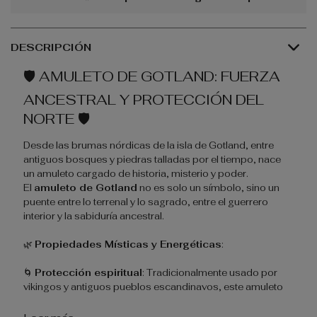
DESCRIPCIÓN
🛡️
AMULETO DE GOTLAND: FUERZA
ANCESTRAL Y PROTECCIÓN DEL
NORTE
🛡️
Desde las brumas nórdicas de la isla de Gotland, entre
antiguos bosques y piedras talladas por el tiempo, nace
un amuleto cargado de historia, misterio y poder.
El
amuleto de Gotland
no es solo un símbolo, sino un
puente entre lo terrenal y lo sagrado, entre el guerrero
interior y la sabiduría ancestral.
🌿
Propiedades Místicas y Energéticas
:
🌀
Protección espiritual
: Tradicionalmente usado por
vikingos y antiguos pueblos escandinavos, este amuleto
actúa como un escudo energético frente a fuerzas
negativas, malas intenciones y energías densas.