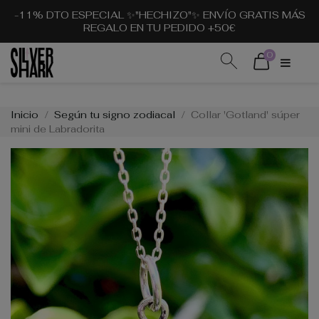
-11% DTO ESPECIAL ✨"HECHIZO"✨ ENVÍO GRATIS MÁS
REGALO EN TU PEDIDO +50€
0
Inicio
Según tu signo zodiacal
Collar 'Gotland' súper
mini de Labradorita