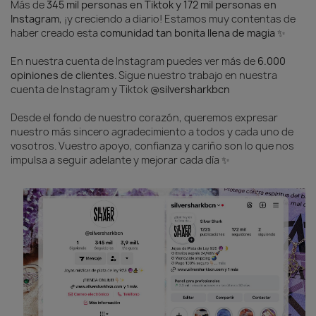
Más de
345 mil personas en Tiktok y 172 mil personas en
aleja y destruye la energía negativa, envidia, magia negra,
Instagram
, ¡y creciendo a diario! Estamos muy contentas de
también destruye hechizos y trabajos como; amarres o
haber creado esta
comunidad tan bonita llena de magia
✨
alejamientos.
En nuestra cuenta de Instagram puedes ver más de
6.000
El amuleto del mago Merlín
opiniones de clientes
. Sigue nuestro trabajo en nuestra
cuenta de Instagram y Tiktok
@silversharkbcn
El
Gotland
tiene una característica espejo muy potente,
actúa como
bola de cristal de visión
, lo que lo hace
Desde el fondo de nuestro corazón, queremos expresar
ideal para trabajo de intuición. Dándole vueltas al Cuarzo te
nuestro más sincero agradecimiento a todos y cada uno de
ayuda ha decidir qué camino tomar cuando hay
vosotros. Vuestro apoyo, confianza y cariño son lo que nos
indecisiones. Además, su efecto espejo te protegerá
impulsa a seguir adelante y mejorar cada día ✨
durante todo el camino y te alejará de todo tipo de malas
energías y malas intenciones.
🌠
Labradorita: Magia, Intuición y Luz del Otro
Mundo
🌠
La
labradorita
es una gema de misterio y transformación,
una piedra que guarda los secretos de los cielos boreales
y refleja destellos de otros mundos. Su brillo iridiscente,
que danza entre azules, verdes y dorados, parece
contener galaxias enteras atrapadas en su interior.