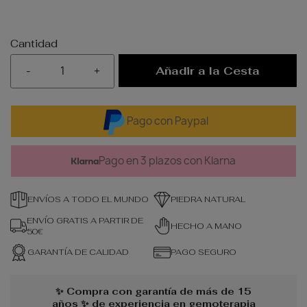
Cantidad
-
+
Añadir a la Cesta
Pago con Paypal
Pago en 3 plazos con Klarna
ENVÍOS A TODO EL MUNDO
PIEDRA NATURAL
ENVÍO GRATIS A PARTIR DE
HECHO A MANO
50€
GARANTÍA DE CALIDAD
PAGO SEGURO
✨ Compra con garantía de más de 15
años ✨ de experiencia en gemoterapia