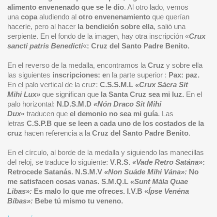
alimento
envenenado que se le dio
. Al otro lado, vemos
una
copa
aludiendo al
otro envenenamiento
que querían
hacerle, pero al hacer
la bendición sobre ella
, salió una
serpiente. En el fondo de la imagen, hay otra inscripción «
Crux
sancti patris Benedicti
«
: Cruz del Santo Padre Benito.
En el reverso de la medalla, encontramos la
Cruz
y sobre ella
las siguientes
inscripciones: e
n la parte superior :
Pax: paz.
En el palo vertical de la cruz:
C.S.S.M.L
«Crux Sácra Sit
Mihi
Lux»
que significan que
la Santa Cruz sea mi luz.
En el
palo horizontal:
N.D.S.M.D
«Nón Draco Sit Mihi
Dux
«
traducen que
el demonio no sea mi guía
. Las
letras
C.S.P.B que se leen a cada uno de los costados de la
cruz
hacen referencia a la
Cruz del Santo Padre Benito
.
En el círculo, al borde de la medalla y siguiendo las manecillas
del reloj, se traduce lo siguiente:
V.R.S.
«Vade Retro Satána»
:
Retrocede Satanás.
N.S.M.V
«Non Suáde Mihi Vána»:
No
me satisfacen cosas vanas.
S.M.Q.L
«Sunt Mála Quae
Libas»:
Es malo lo que me ofreces.
I.V.B «
Ípse Venéna
Bíbas»:
Bebe tú mismo tu veneno.