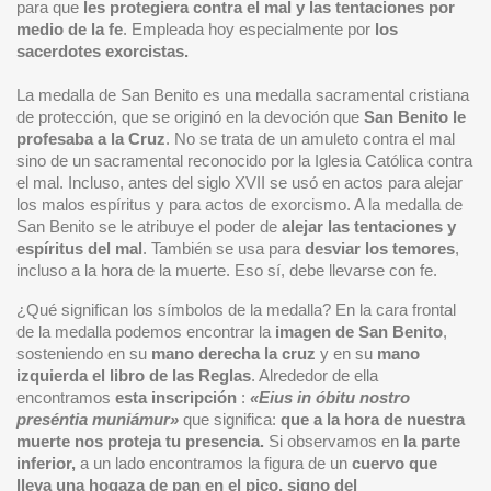
para que
les protegiera contra el mal y las tentaciones por
medio de la fe
. Empleada hoy especialmente por
los
sacerdotes exorcistas.
La medalla de San Benito es una medalla sacramental cristiana
de protección, que se originó en la devoción que
San Benito le
profesaba a la Cruz
. No se trata de un amuleto contra el mal
sino de un sacramental reconocido por la Iglesia Católica contra
el mal. Incluso, antes del siglo XVII se usó en actos para alejar
los malos espíritus y para actos de exorcismo. A la medalla de
San Benito se le atribuye el poder de
alejar las tentaciones y
espíritus del mal
. También se usa para
desviar los temores
,
incluso a la hora de la muerte. Eso sí, debe llevarse con fe.
¿Qué significan los símbolos de la medalla? En la cara frontal
de la medalla podemos encontrar la
imagen de San Benito
,
sosteniendo en su
mano derecha la cruz
y en su
mano
izquierda el libro de las Reglas
. Alrededor de ella
encontramos
esta inscripción
:
«Eius in óbitu nostro
preséntia muniámur»
que significa:
que a la hora de nuestra
muerte nos proteja tu presencia.
Si observamos en
la parte
inferior,
a un lado encontramos la figura de un
cuervo que
lleva una hogaza de pan en el pico,
signo del